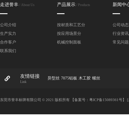
走进誉丰
产品展示
新闻中
/ About Us
/ Products
公司介绍
按材质和工艺分
公司动态
生产实力
按应用场景分
行业资讯
合作客户
机械控制面板
常见问题
联系我们
友情链接
异型丝
7075铝板
木工胶
螺丝
Link
东莞市誉丰标牌有限公司 © 2021 版权所有 【备案号：
粤ICP备15089361号
】