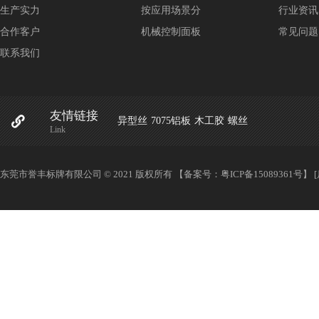
生产实力
按应用场景分
行业资讯
合作客户
机械控制面板
常见问题
联系我们
友情链接
异型丝
7075铝板
木工胶
螺丝
Link
东莞市誉丰标牌有限公司 © 2021 版权所有 【备案号：
粤ICP备15089361号
】