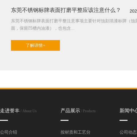
东莞不锈钢标牌表面打磨平整应该注意什么？
202
东莞不锈钢标牌表面打磨平整注意事项主要针对蚀刻填漆标牌（蚀
面，保留凹槽内油漆），也包含...
东莞不锈钢铭牌制作需要遵循哪些要求？
1、东莞不锈钢铭牌悉数标识体系的图形应按照国家标准的要求实
的中英文字应契合国家和收购单位有关标准的规矩...
走进誉丰
产品展示
新闻中
/ About Us
/ Products
公司介绍
按材质和工艺分
公司动态