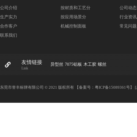
公司介绍
按材质和工艺分
公司动态
生产实力
按应用场景分
行业资讯
合作客户
机械控制面板
常见问题
联系我们
友情链接
异型丝
7075铝板
木工胶
螺丝
Link
东莞市誉丰标牌有限公司 © 2021 版权所有 【备案号：
粤ICP备15089361号
】