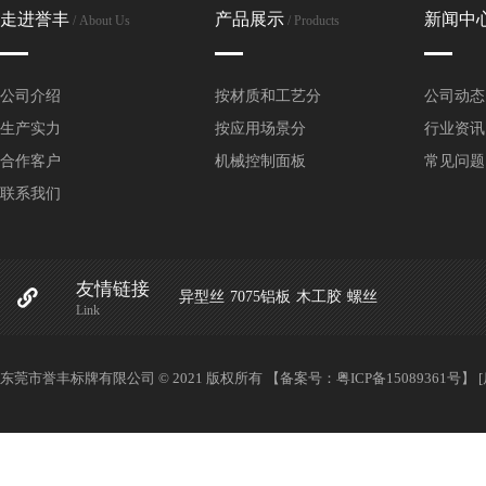
走进誉丰
产品展示
新闻中
/ About Us
/ Products
公司介绍
按材质和工艺分
公司动态
生产实力
按应用场景分
行业资讯
合作客户
机械控制面板
常见问题
联系我们
友情链接
异型丝
7075铝板
木工胶
螺丝
Link
东莞市誉丰标牌有限公司 © 2021 版权所有 【备案号：
粤ICP备15089361号
】