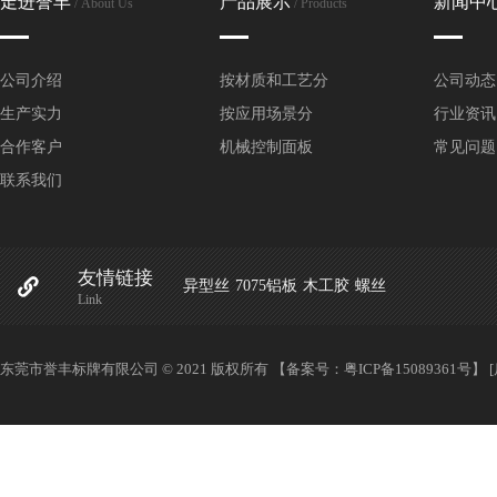
走进誉丰
产品展示
新闻中
/ About Us
/ Products
全铜铭牌
丝印铭牌
公司介绍
按材质和工艺分
公司动态
生产实力
按应用场景分
行业资讯
高光拉丝铭牌
合作客户
机械控制面板
常见问题
烤漆铭牌
联系我们
腐蚀铭牌
友情链接
UV铭牌
异型丝
7075铝板
木工胶
螺丝
Link
蚀刻铭牌
东莞市誉丰标牌有限公司 © 2021 版权所有 【备案号：
粤ICP备15089361号
】
PVC铭牌