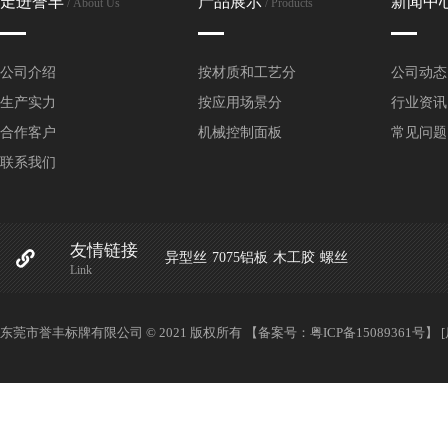
走进誉丰
产品展示
新闻中
/ About Us
/ Products
全铜铭牌
丝印铭牌
公司介绍
按材质和工艺分
公司动态
生产实力
按应用场景分
行业资讯
高光拉丝铭牌
合作客户
机械控制面板
常见问题
烤漆铭牌
联系我们
腐蚀铭牌
友情链接
UV铭牌
异型丝
7075铝板
木工胶
螺丝
Link
蚀刻铭牌
东莞市誉丰标牌有限公司 © 2021 版权所有 【备案号：
粤ICP备15089361号
】
PVC铭牌