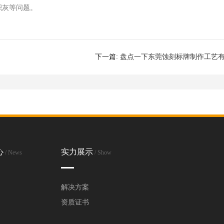
积灰等问题。
下一篇:
盘点一下东莞蚀刻标牌制作工艺
些优缺
心
实力展示
/ News
/ Show
解决方案
资质证书