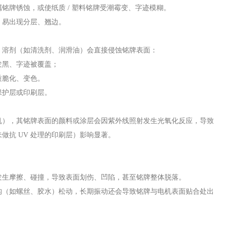
铭牌锈蚀，或使纸质 / 塑料铭牌受潮霉变、字迹模糊。
，易出现分层、翘边。
、溶剂（如清洗剂、润滑油）会直接侵蚀铭牌表面：
发黑、字迹被覆盖；
质脆化、变色。
保护层或印刷层。
机），其铭牌表面的颜料或涂层会因紫外线照射发生光氧化反应，导致
做抗 UV 处理的印刷层）影响显著。
发生摩擦、碰撞，导致表面划伤、凹陷，甚至铭牌整体脱落。
构（如螺丝、胶水）松动，长期振动还会导致铭牌与电机表面贴合处出