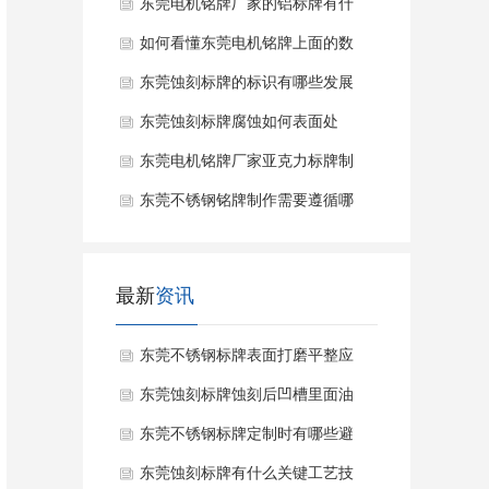
能作用？
东莞电机铭牌厂家的铝标牌有什
么优点?
如何看懂东莞电机铭牌上面的数
据？
东莞蚀刻标牌的标识有哪些发展
趋势？
东莞蚀刻标牌腐蚀如何表面处
理？
东莞电机铭牌厂家亚克力标牌制
作流程？
东莞不锈钢铭牌制作需要遵循哪
些要求？
最新
资讯
东莞不锈钢标牌表面打磨平整应
该注意什么？
东莞蚀刻标牌蚀刻后凹槽里面油
污如何处理？
东莞不锈钢标牌定制时有哪些避
坑要素？
东莞蚀刻标牌有什么关键工艺技