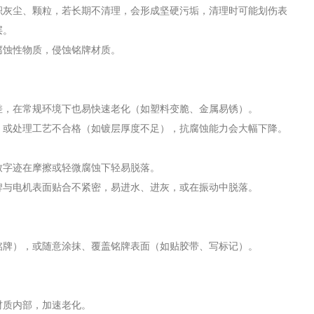
积灰尘、颗粒，若长期不清理，会形成坚硬污垢，清理时可能划伤表
层。
腐蚀性物质，侵蚀铭牌材质。
差，在常规环境下也易快速老化（如塑料变脆、金属易锈）。
，或处理工艺不合格（如镀层厚度不足），抗腐蚀能力会大幅下降。
致字迹在摩擦或轻微腐蚀下轻易脱落。
牌与电机表面贴合不紧密，易进水、进灰，或在振动中脱落。
铭牌），或随意涂抹、覆盖铭牌表面（如贴胶带、写标记）。
。
材质内部，加速老化。