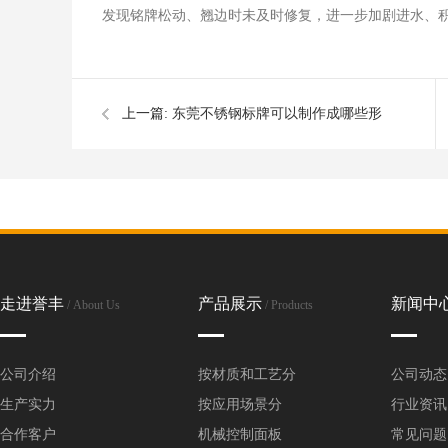
发现铭牌松动、翘边时未及时修复，进一步加剧进水、
上一篇:
东莞不锈钢标牌可以制作成哪些形
状？
走进誉丰
产品展示
新闻中
/ About Us
/ Products
公司介绍
按材质和工艺分
公司动态
生产实力
按应用场景分
行业资讯
合作客户
机械控制面板
常见问题