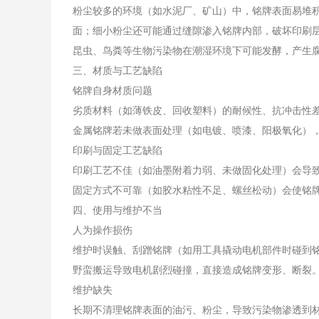
粉尘较多的环境（如水泥厂、矿山）中，铭牌表面易堆
面；细小粉尘还可能通过缝隙渗入铭牌内部，破坏印刷
昆虫、鸟粪等生物污染物在潮湿环境下可能发酵，产生
三、材质与工艺缺陷
铭牌自身材质问题
劣质材料（如薄铁皮、回收塑料）的耐候性、抗冲击性
金属铭牌若未做表面处理（如电镀、喷漆、阳极氧化）
印刷与固定工艺缺陷
印刷工艺不佳（如油墨附着力弱、未做固化处理）会导
固定方式不可靠（如胶水粘性不足、螺丝松动）会使铭
四、使用与维护不当
人为操作损伤
维护时误触、刮蹭铭牌（如用工具撬动电机部件时碰到
野蛮搬运导致电机剧烈碰撞，直接造成铭牌变形、断裂
维护缺失
长期不清理铭牌表面的油污、粉尘，导致污染物渗透到