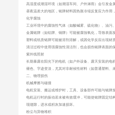
高湿度或潮湿环境（如潮湿车间、户外淋雨）会引发金属
昼夜温差大的地区，铭牌材料因热胀冷缩反复应力作用
化学腐蚀
工业环境中的腐蚀性气体（如酸碱雾、硫化物）、油污
金属铭牌（如铝牌、铜牌）可能被腐蚀氧化，导致表面
塑料或纸质铭牌可能被溶剂溶解，或因化学反应出现材
清洁过程中使用强腐蚀性清洁剂，也会损伤铭牌表面的
紫外线照射
长期暴露在阳光下的电机（如户外设备、露天安装的电
褪色、字迹变淡，尤其对非耐候性材料（如普通塑料、未
二、物理损伤
机械摩擦与碰撞
电机安装、搬运或维护时，工具、设备部件可能与铭牌
电机运行时的振动若未被有效缓冲，可能使铭牌固定结
现缝隙，进水或积灰加速损坏。
粉尘与异物堆积