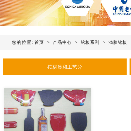
您的位置:
->
->
->
首页
产品中心
铭板系列
滴胶铭板
按材质和工艺分
金属铭牌
不锈钢铭牌
铝铭牌
亚克力铭牌