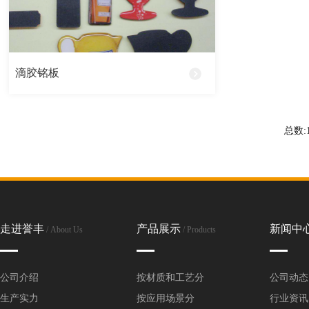
全铜铭牌
丝印铭牌
滴胶铭板
高光拉丝铭牌
烤漆铭牌
总数:
腐蚀铭牌
UV铭牌
蚀刻铭牌
走进誉丰
产品展示
新闻中
/ About Us
/ Products
PVC铭牌
公司介绍
按材质和工艺分
公司动态
生产实力
按应用场景分
行业资讯