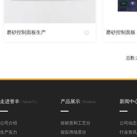
全铜铭牌
丝印铭牌
磨砂控制面板生产
磨砂控制面板
高光拉丝铭牌
烤漆铭牌
总数:
腐蚀铭牌
UV铭牌
蚀刻铭牌
走进誉丰
产品展示
新闻中
/ About Us
/ Products
PVC铭牌
公司介绍
按材质和工艺分
公司动态
生产实力
按应用场景分
行业资讯