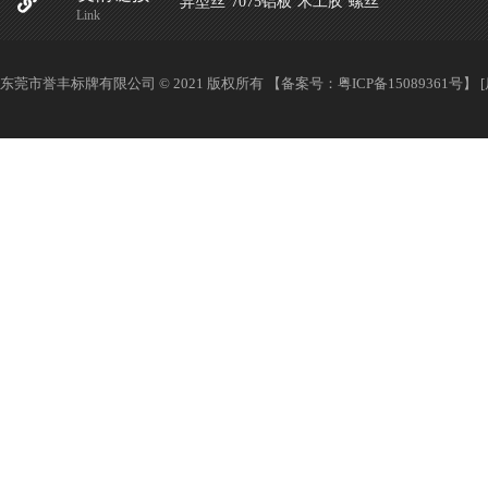
异型丝
7075铝板
木工胶
螺丝
Link
东莞市誉丰标牌有限公司 © 2021 版权所有 【备案号：
粤ICP备15089361号
】