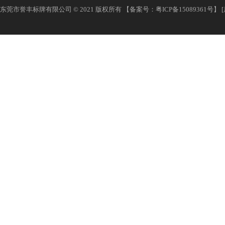
东莞市誉丰标牌有限公司 © 2021 版权所有 【备案号：
粤ICP备15089361号
】